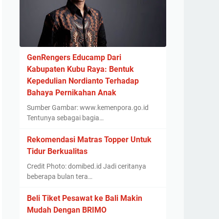
GenRengers Educamp Dari
Kabupaten Kubu Raya: Bentuk
Kepedulian Nordianto Terhadap
Bahaya Pernikahan Anak
Sumber Gambar: www.kemenpora.go.id
Tentunya sebagai bagia…
Rekomendasi Matras Topper Untuk
Tidur Berkualitas
Credit Photo: domibed.id Jadi ceritanya
beberapa bulan tera…
Beli Tiket Pesawat ke Bali Makin
Mudah Dengan BRIMO