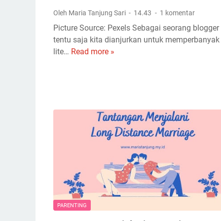
P
Oleh Maria Tanjung Sari
14.43
1 komentar
a
Picture Source: Pexels Sebagai seorang blogger
r
tentu saja kita dianjurkan untuk memperbanyak
e
lite…
Read more »
3
n
P
t
l
i
a
n
t
g
f
M
o
o
r
d
m
e
M
r
e
n
m
d
b
a
a
PARENTING
n
c