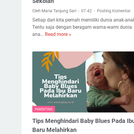
Sekolah
a
r
Oleh Maria Tanjung Sari
07.42
Posting Komentar
T
r
a
Setiap dari kita pernah memiliki dunia anak-ana
i
h
Tentu saja dengan beragam warna-warni dunia
a
a
ana…
Read more »
C
g
n
a
e
T
r
u
a
b
B
u
a
h
n
A
g
n
u
a
n
k
R
PARENTING
a
Tips Menghindari Baby Blues Pada Ib
s
a
Baru Melahirkan