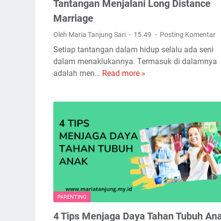
K
Tantangan Menjalani Long Distance
a
o
Marriage
N
n
o
Oleh Maria Tanjung Sari
15.49
Posting Komentar
v
v
e
Setiap tantangan dalam hidup selalu ada seni
e
n
dalam menaklukannya. Termasuk di dalamnya
l
s
adalah men…
Read more »
T
O
i
a
n
o
n
l
n
t
i
a
a
n
l
n
e
,
g
M
a
a
n
n
M
a
e
PARENTING
P
n
i
4 Tips Menjaga Daya Tahan Tubuh An
j