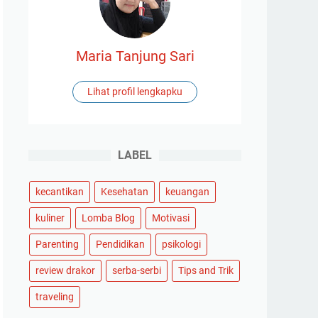
Maria Tanjung Sari
Lihat profil lengkapku
LABEL
kecantikan
Kesehatan
keuangan
kuliner
Lomba Blog
Motivasi
Parenting
Pendidikan
psikologi
review drakor
serba-serbi
Tips and Trik
traveling