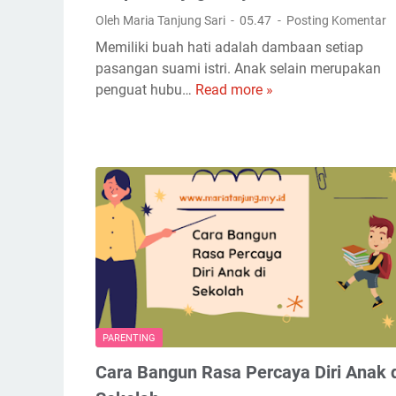
l
a
Oleh Maria Tanjung Sari
05.47
Posting Komentar
i
l
Memiliki buah hati adalah dambaan setiap
h
a
pasangan suami istri. Anak selain merupakan
a
n
penguat hubu…
Read more »
4
n
i
T
m
L
i
u
o
p
?
n
s
g
M
D
e
i
n
s
j
t
a
a
g
n
a
c
PARENTING
D
e
a
Cara Bangun Rasa Percaya Diri Anak 
M
y
a