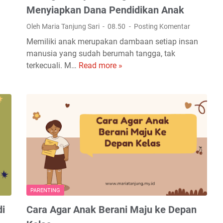
g
n
Menyiapkan Dana Pendidikan Anak
a
M
Oleh Maria Tanjung Sari
08.50
Posting Komentar
d
e
a
Memiliki anak merupakan dambaan setiap insan
n
n
manusia yang sudah berumah tangga, tak
t
L
terkecuali. M…
Read more »
3
a
i
L
l
k
a
D
a
n
e
L
g
n
i
k
g
k
a
a
u
h
n
n
B
K
y
i
o
a
j
n
PARENTING
a
s
di
Cara Agar Anak Berani Maju ke Depan
k
u
O
l