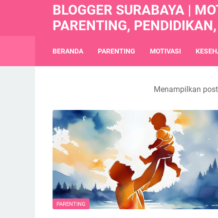
BLOGGER SURABAYA | MOT
PARENTING, PENDIDIKAN,
BERANDA
PARENTING
MOTIVASI
KESEH
Menampilkan post
PARENTING