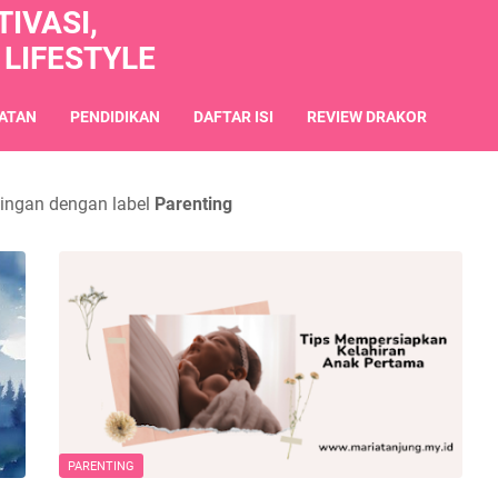
IVASI,
 LIFESTYLE
ATAN
PENDIDIKAN
DAFTAR ISI
REVIEW DRAKOR
ingan dengan label
Parenting
PARENTING