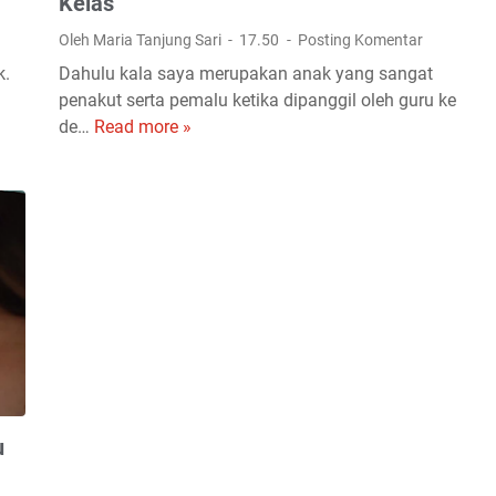
Kelas
r
t
Oleh Maria Tanjung Sari
17.50
Posting Komentar
a
a
k.
Dahulu kala saya merupakan anak yang sangat
n
s
penakut serta pemalu ketika dipanggil oleh guru ke
g
i
de…
Read more »
C
T
P
a
u
s
r
a
i
a
D
k
A
a
o
g
l
l
a
a
o
r
m
g
A
M
i
n
e
O
a
n
n
k
y
l
u
B
i
i
e
a
n