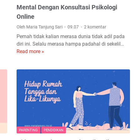
p
Mental Dengan Konsultasi Psikologi
k
Online
a
Oleh Maria Tanjung Sari
09.07
2 komentar
n
K
Pernah tidak kalian merasa dunia tidak adil pada
e
diri ini. Selalu merasa hampa padahal di sekelil…
l
Read more »
C
a
a
h
r
i
a
r
D
a
e
n
t
A
e
n
k
a
s
k
i
PARENTING
PENDIDIKAN
P
K