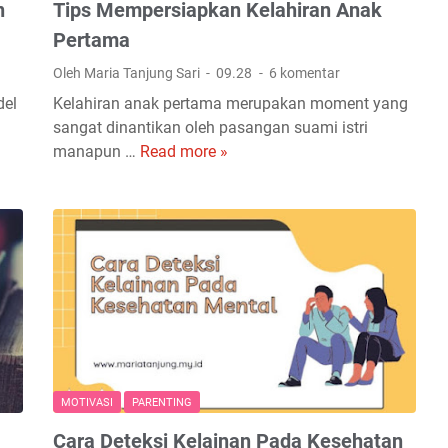
n
Tips Mempersiapkan Kelahiran Anak
Pertama
Oleh Maria Tanjung Sari
09.28
6 komentar
del
Kelahiran anak pertama merupakan moment yang
sangat dinantikan oleh pasangan suami istri
manapun …
Read more »
T
i
p
s
M
e
m
p
e
r
s
MOTIVASI
PARENTING
i
Cara Deteksi Kelainan Pada Kesehatan
a