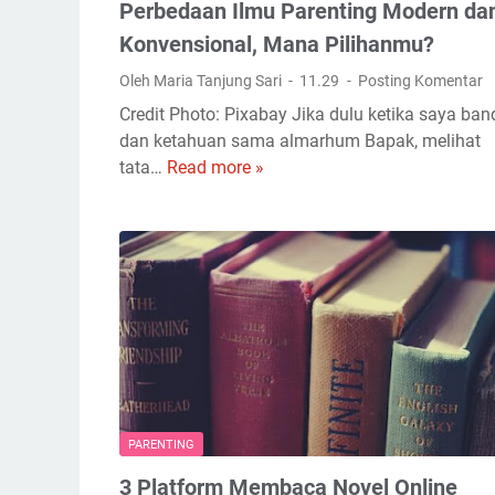
Perbedaan Ilmu Parenting Modern da
Konvensional, Mana Pilihanmu?
Oleh Maria Tanjung Sari
11.29
Posting Komentar
Credit Photo: Pixabay Jika dulu ketika saya ban
dan ketahuan sama almarhum Bapak, melihat
tata…
Read more »
P
e
r
b
e
d
a
a
n
I
l
PARENTING
m
3 Platform Membaca Novel Online
u