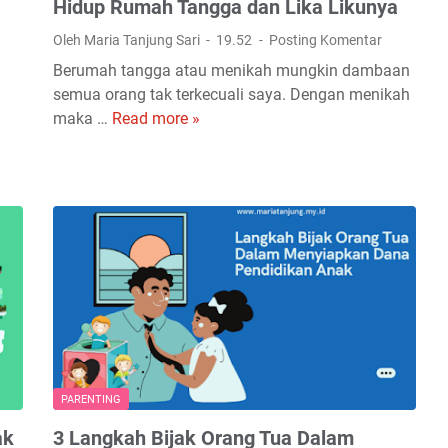
e
Hidup Rumah Tangga dan Lika Likunya
e
r
l
Oleh Maria Tanjung Sari
19.52
Posting Komentar
t
a
Berumah tangga atau menikah mungkin dambaan
a
i
semua orang tak terkecuali saya. Dengan menikah
m
n
maka …
Read more »
H
a
a
i
n
d
P
u
a
p
d
R
a
u
K
m
e
a
s
h
e
T
h
a
a
PARENTING
n
t
g
ak
3 Langkah Bijak Orang Tua Dalam
a