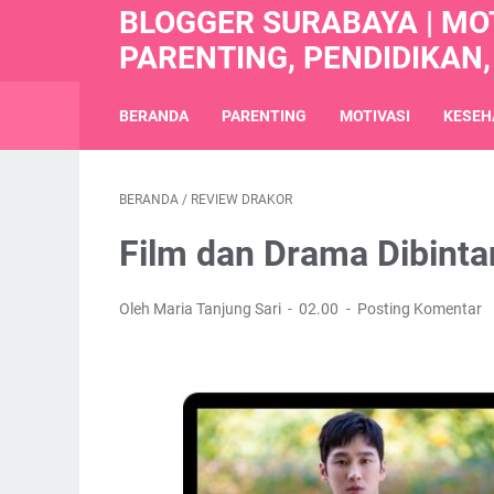
BLOGGER SURABAYA | MOT
PARENTING, PENDIDIKAN,
BERANDA
PARENTING
MOTIVASI
KESEH
BERANDA
/
REVIEW DRAKOR
Film dan Drama Dibint
Oleh Maria Tanjung Sari
02.00
Posting Komentar