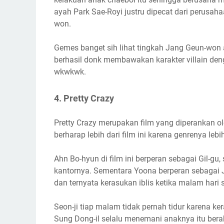
ayah
Park Sae-Royi justru dipecat dari perusah
won.
Gemes banget sih lihat tingkah
Jang Geun-won a
berhasil donk membawakan karakter villain denga
wkwkwk.
4. Pretty Crazy
Pretty Crazy merupakan film yang diperankan o
berharap lebih dari film ini karena genrenya le
Ahn Bo-hyun di film ini berperan sebagai Gil-gu
kantornya. Sementara Yoona berperan sebagai J
dan ternyata kerasukan iblis ketika malam hari
Seon-ji tiap malam tidak pernah tidur karena ke
Sung Dong-il selalu menemani anaknya itu berak