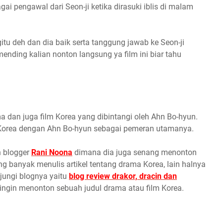
i pengawal dari Seon-ji ketika dirasuki iblis di malam
gitu deh dan dia baik serta tanggung jawab ke Seon-ji
ending kalian nonton langsung ya film ini biar tahu
dan juga film Korea yang dibintangi oleh Ahn Bo-hyun.
orea dengan Ahn Bo-hyun sebagai pemeran utamanya.
 blogger
Rani Noona
dimana dia juga senang menonton
ng banyak menulis artikel tentang drama Korea, lain halnya
ungi blognya yaitu
blog review drakor, dracin dan
a ingin menonton sebuah judul drama atau film Korea.