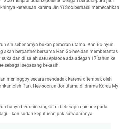
Yi Soo menjadi duta kepolisian dengan berpura-pura jadi
 akhirnya keterusan karena Jin Yi Soo berhasil memecahkan
hyun sih sebenarnya bukan pemeran utama. Ahn Bo-hyun
yang akan berpartner bersama Han So-hee dan memberantas
g suka dan di salah satu episode ada adegan 17 tahun ke
ee sebagai sepasang kekasih.
alan meninggoy secara mendadak karena ditembak oleh
rankan oleh Park Hee-soon, aktor utama di drama Korea My
un hanya bermain singkat di beberapa episode pada
gi... kan sudah keputusan pak sutradaranya.