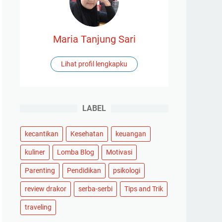
Maria Tanjung Sari
Lihat profil lengkapku
LABEL
kecantikan
Kesehatan
keuangan
kuliner
Lomba Blog
Motivasi
Parenting
Pendidikan
psikologi
review drakor
serba-serbi
Tips and Trik
traveling