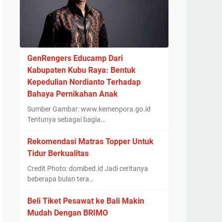
GenRengers Educamp Dari
Kabupaten Kubu Raya: Bentuk
Kepedulian Nordianto Terhadap
Bahaya Pernikahan Anak
Sumber Gambar: www.kemenpora.go.id
Tentunya sebagai bagia…
Rekomendasi Matras Topper Untuk
Tidur Berkualitas
Credit Photo: domibed.id Jadi ceritanya
beberapa bulan tera…
Beli Tiket Pesawat ke Bali Makin
Mudah Dengan BRIMO