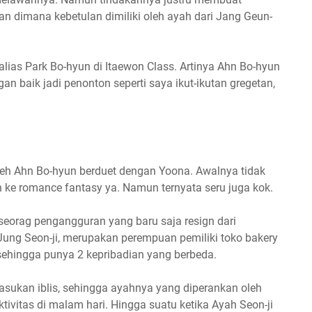
aan dimana kebetulan dimiliki oleh ayah dari Jang Geun-
lias Park Bo-hyun di Itaewon Class. Artinya Ahn Bo-hyun
n baik jadi penonton seperti saya ikut-ikutan gregetan,
leh Ahn Bo-hyun berduet dengan Yoona. Awalnya tidak
bih ke romance fantasy ya. Namun ternyata seru juga kok.
, seorag pengangguran yang baru saja resign dari
ung Seon-ji, merupakan perempuan pemiliki toko bakery
 sehingga punya 2 kepribadian yang berbeda.
rasukan iblis, sehingga ayahnya yang diperankan oleh
tivitas di malam hari. Hingga suatu ketika Ayah Seon-ji