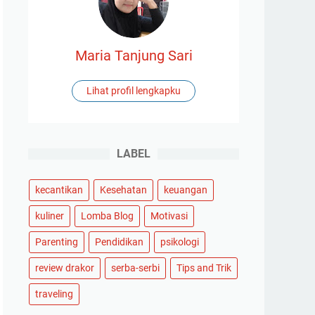
Maria Tanjung Sari
Lihat profil lengkapku
LABEL
kecantikan
Kesehatan
keuangan
kuliner
Lomba Blog
Motivasi
Parenting
Pendidikan
psikologi
review drakor
serba-serbi
Tips and Trik
traveling