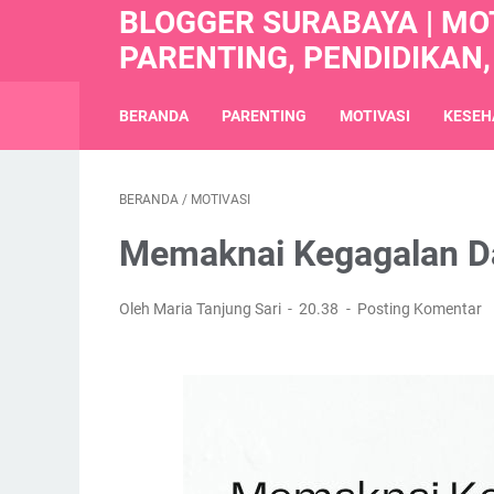
BLOGGER SURABAYA | MOT
PARENTING, PENDIDIKAN,
BERANDA
PARENTING
MOTIVASI
KESEH
BERANDA
/
MOTIVASI
Memaknai Kegagalan D
Oleh Maria Tanjung Sari
20.38
Posting Komentar