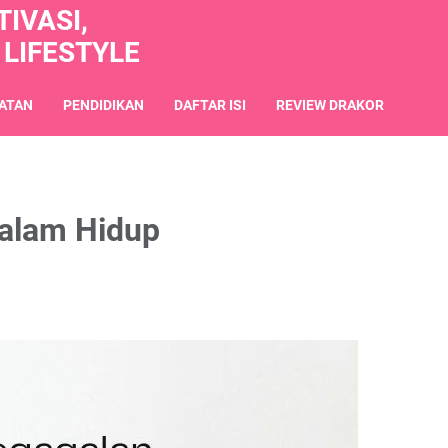
IVASI,
 LIFESTYLE
ATAN
PENDIDIKAN
DAFTAR ISI
REVIEW DRAKOR
alam Hidup