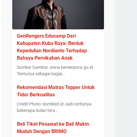
GenRengers Educamp Dari
Kabupaten Kubu Raya: Bentuk
Kepedulian Nordianto Terhadap
Bahaya Pernikahan Anak
Sumber Gambar: www.kemenpora.go.id
Tentunya sebagai bagia…
Rekomendasi Matras Topper Untuk
Tidur Berkualitas
Credit Photo: domibed.id Jadi ceritanya
beberapa bulan tera…
Beli Tiket Pesawat ke Bali Makin
Mudah Dengan BRIMO