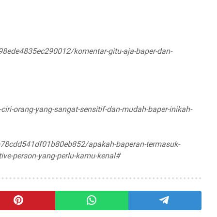
8ede4835ec290012/komentar-gitu-aja-baper-dan-
ciri-orang-yang-sangat-sensitif-dan-mudah-baper-inikah-
78cdd541df01b80eb852/apakah-baperan-termasuk-
tive-person-yang-perlu-kamu-kenal#