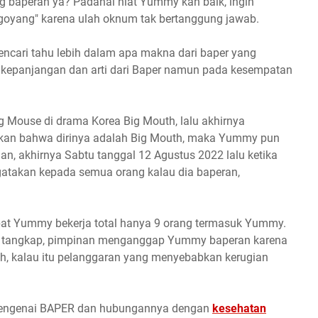
ang baperan ya? Padahal niat Yummy kan baik, ingin
"goyang" karena ulah oknum tak bertanggung jawab.
encari tahu lebih dalam apa makna dari baper yang
 kepanjangan dan arti dari Baper namun pada kesempatan
g Mouse di drama Korea Big Mouth, lalu akhirnya
kan bahwa dirinya adalah Big Mouth, maka Yummy pun
n, akhirnya Sabtu tanggal 12 Agustus 2022 lalu ketika
atakan kepada semua orang kalau dia baperan,
pat Yummy bekerja total hanya 9 orang termasuk Yummy.
y tangkap, pimpinan menganggap Yummy baperan karena
 Lah, kalau itu pelanggaran yang menyebabkan kerugian
lik mengenai BAPER dan hubungannya dengan
kesehatan