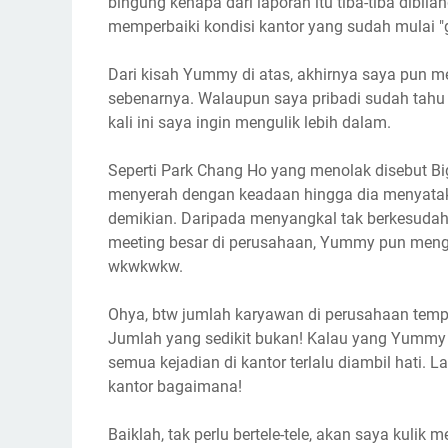
bingung kenapa dari laporan itu tiba-tiba dibil
memperbaiki kondisi kantor yang sudah mulai 
Dari kisah Yummy di atas, akhirnya saya pun m
sebenarnya. Walaupun saya pribadi sudah tahu
kali ini saya ingin mengulik lebih dalam.
Seperti Park Chang Ho yang menolak disebut Bi
menyerah dengan keadaan hingga dia menyata
demikian. Daripada menyangkal tak berkesudaha
meeting besar di perusahaan, Yummy pun meng
wkwkwkw.
Ohya, btw jumlah karyawan di perusahaan tem
Jumlah yang sedikit bukan! Kalau yang Yumm
semua kejadian di kantor terlalu diambil hati.
kantor bagaimana!
Baiklah, tak perlu bertele-tele, akan saya ku