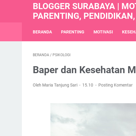
BLOGGER SURABAYA | MOT
PARENTING, PENDIDIKAN,
BERANDA
PARENTING
MOTIVASI
KESEH
BERANDA
/
PSIKOLOGI
Baper dan Kesehatan M
Oleh Maria Tanjung Sari
15.10
Posting Komentar