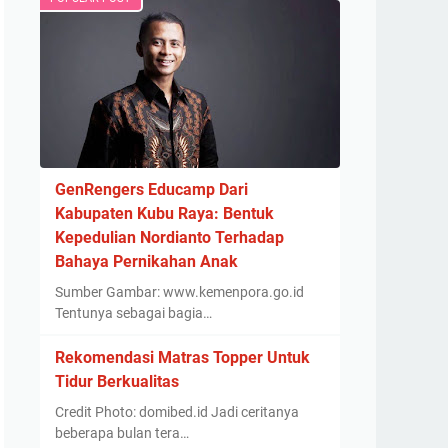
GenRengers Educamp Dari
Kabupaten Kubu Raya: Bentuk
Kepedulian Nordianto Terhadap
Bahaya Pernikahan Anak
Sumber Gambar: www.kemenpora.go.id
Tentunya sebagai bagia…
Rekomendasi Matras Topper Untuk
Tidur Berkualitas
Credit Photo: domibed.id Jadi ceritanya
beberapa bulan tera…