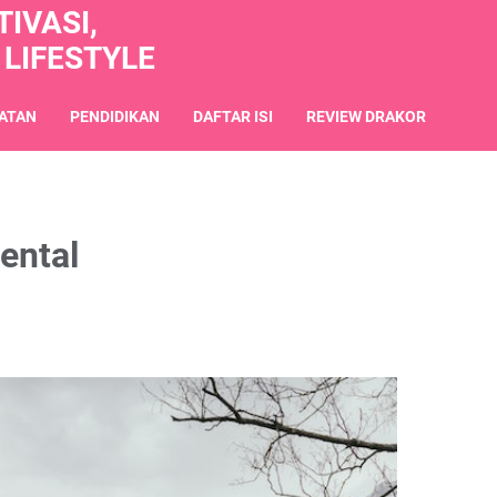
IVASI,
 LIFESTYLE
ATAN
PENDIDIKAN
DAFTAR ISI
REVIEW DRAKOR
ental