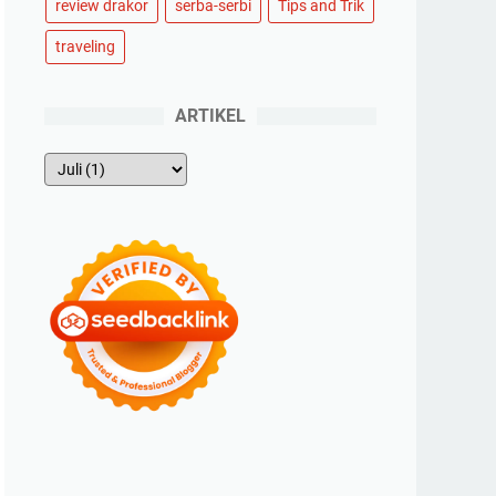
review drakor
serba-serbi
Tips and Trik
traveling
ARTIKEL