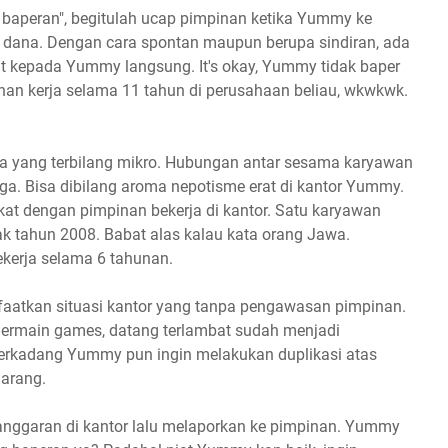
an baperan", begitulah ucap pimpinan ketika Yummy ke
 dana. Dengan cara spontan maupun berupa sindiran, ada
t kepada Yummy langsung. It's okay, Yummy tidak baper
ahan kerja selama 11 tahun di perusahaan beliau, wkwkwk.
a yang terbilang mikro. Hubungan antar sesama karyawan
rga. Bisa dibilang aroma nepotisme erat di kantor Yummy.
kat dengan pimpinan bekerja di kantor. Satu karyawan
ak tahun 2008. Babat alas kalau kata orang Jawa.
ekerja selama 6 tahunan.
aatkan situasi kantor yang tanpa pengawasan pimpinan.
 Bermain games, datang terlambat sudah menjadi
Terkadang Yummy pun ingin melakukan duplikasi atas
arang.
ggaran di kantor lalu melaporkan ke pimpinan. Yummy